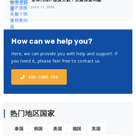
June 17, 2026
How can we help you?
Here, we can provide you with help and support. If
you need it, please feel free to contact us.
400-1080-106
热门地区国家
泰国
韩国
美国
德国
英国